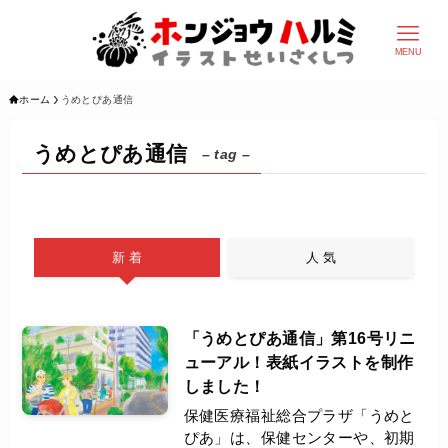
MENU
ホーム
うめとぴあ通信
うめとぴあ通信
– tag –
新 着
人 気
「うめとぴあ通信」第16号リニ
ューアル！表紙イラストを制作
しました！
保健医療福祉総合プラザ「うめと
ぴあ」は、保健センターや、初期